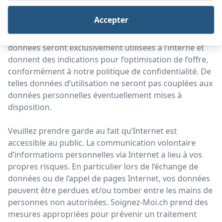
les données d’utilisation sous forme de fichiers log qui
donnent des renseignements sur l’adresse IP, la
Accepter
dernière page visitée, le navigateur utilisé, la date et
l’heure de la visite ainsi que le fichier demandé. Ces
données seront exclusivement utilisées à l’interne et
donnent des indications pour l’optimisation de l’offre,
conformément à notre politique de confidentialité. De
telles données d’utilisation ne seront pas couplées aux
données personnelles éventuellement mises à
disposition.
Veuillez prendre garde au fait qu’Internet est
accessible au public. La communication volontaire
d’informations personnelles via Internet a lieu à vos
propres risques. En particulier lors de l’échange de
données ou de l’appel de pages Internet, vos données
peuvent être perdues et/ou tomber entre les mains de
personnes non autorisées. Soignez-Moi.ch prend des
mesures appropriées pour prévenir un traitement