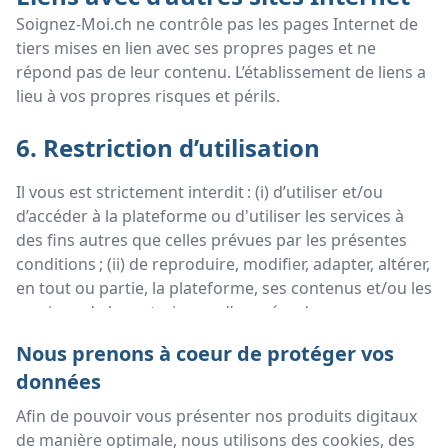
Soignez-Moi.ch ne contrôle pas les pages Internet de
tiers mises en lien avec ses propres pages et ne
répond pas de leur contenu. L’établissement de liens a
lieu à vos propres risques et périls.
6. Restriction d’utilisation
Il vous est strictement interdit : (i) d’utiliser et/ou
d’accéder à la plateforme ou d'utiliser les services à
des fins autres que celles prévues par les présentes
conditions ; (ii) de reproduire, modifier, adapter, altérer,
en tout ou partie, la plateforme, ses contenus et/ou les
services, de les extraire ou d’en créer des œuvres
dérivées, y compris au moyen d'outils de web
Nous prenons à coeur de protéger vos
scraping, web crawler, spiders ou de toute autre
données
technologie ; (iii) de mettre tout ou partie de la
plateforme, des services ou du contenu dont l'accès
Afin de pouvoir vous présenter nos produits digitaux
est restreint à disposition de tiers ; (iv) d'utiliser le la
de manière optimale, nous utilisons des cookies, des