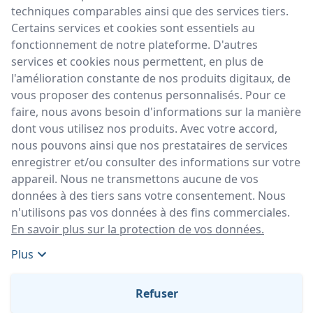
plateforme, ses contenus ou services à des fins
techniques comparables ainsi que des services tiers.
commerciales et/ou professionnelles ou dans le but de
Certains services et cookies sont essentiels au
créer un service concurrent.
fonctionnement de notre plateforme. D'autres
services et cookies nous permettent, en plus de
7. Protection et sécurité des
l'amélioration constante de nos produits digitaux, de
données
vous proposer des contenus personnalisés. Pour ce
faire, nous avons besoin d'informations sur la manière
Soignez-Moi.ch a pris des mesures organisationnelles
dont vous utilisez nos produits. Avec votre accord,
et techniques pour garantir la sécurité et la protection
nous pouvons ainsi que nos prestataires de services
des données et elle s’engage à respecter la législation
enregistrer et/ou consulter des informations sur votre
suisse sur la protection des données.
appareil. Nous ne transmettons aucune de vos
données à des tiers sans votre consentement. Nous
Elle a édicté une politique de confidentialité qui peut
n'utilisons pas vos données à des fins commerciales.
être consultée sur son site web.
En savoir plus sur la protection de vos données.
Plus
En principe, toute personne peut visiter le site web / la
plateforme sans devoir entrer ses coordonnées
Refuser
personnelles. Le serveur web enregistre uniquement